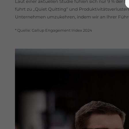
Laut einer aktuellen Studie fühlen sich nur 9 % der
führt zu „Quiet Quitting“ und Produktivitätsverlusten
Unternehmen umzukehren, indem wir an Ihrer Führu
* Quelle: Gallup Engagement Index 2024