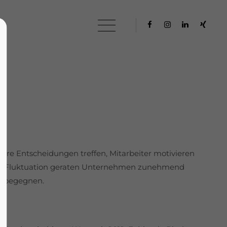
About us
Lorem ipsum dolor sit amet,
0
consectetuer adipiscing elit.
Aenean commodo ligula eget dolor.
Aenean massa. Cum sociis natoque
penatibus et magnis dis parturient
montes, nascetur ridiculus mus.
Donec quam felis, ultricies nec.
lare Entscheidungen treffen, Mitarbeiter motivieren
hoher Fluktuation geraten Unternehmen zunehmend
zu begegnen.