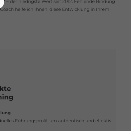
n* – der niedrigste Wert seit 2012. Fehlende Bindung
s Coach helfe ich Ihnen, diese Entwicklung in Ihrem
kte
hing
klung
iduelles Führungsprofil, um authentisch und effektiv