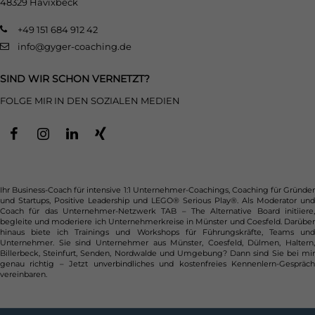
48329 Havixbeck
+49 151 684 912 42
info@gyger-coaching.de
SIND WIR SCHON VERNETZT?
FOLGE MIR IN DEN SOZIALEN MEDIEN
Ihr Business-Coach für intensive 1:1 Unternehmer-Coachings, Coaching für Gründer
und Startups, Positive Leadership und LEGO® Serious Play®. Als Moderator und
Coach für das Unternehmer-Netzwerk TAB – The Alternative Board initiiere,
begleite und moderiere ich Unternehmerkreise in Münster und Coesfeld. Darüber
hinaus biete ich Trainings und Workshops für Führungskräfte, Teams und
Unternehmer. Sie sind Unternehmer aus Münster, Coesfeld, Dülmen, Haltern,
Billerbeck, Steinfurt, Senden, Nordwalde und Umgebung? Dann sind Sie bei mir
genau richtig – Jetzt unverbindliches und kostenfreies Kennenlern-Gespräch
vereinbaren.