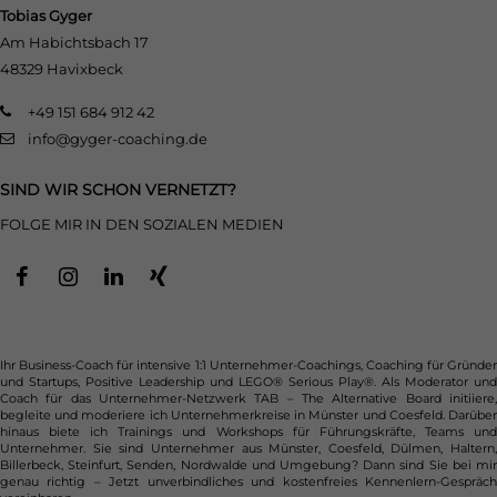
Tobias Gyger
Am Habichtsbach 17
48329 Havixbeck
+49 151 684 912 42
info@gyger-coaching.de
SIND WIR SCHON VERNETZT?
FOLGE MIR IN DEN SOZIALEN MEDIEN
Ihr Business-Coach für intensive 1:1 Unternehmer-Coachings, Coaching für Gründer
und Startups, Positive Leadership und LEGO® Serious Play®. Als Moderator und
Coach für das Unternehmer-Netzwerk TAB – The Alternative Board initiiere,
begleite und moderiere ich Unternehmerkreise in Münster und Coesfeld. Darüber
hinaus biete ich Trainings und Workshops für Führungskräfte, Teams und
Unternehmer. Sie sind Unternehmer aus Münster, Coesfeld, Dülmen, Haltern,
Billerbeck, Steinfurt, Senden, Nordwalde und Umgebung? Dann sind Sie bei mir
genau richtig – Jetzt unverbindliches und kostenfreies Kennenlern-Gespräch