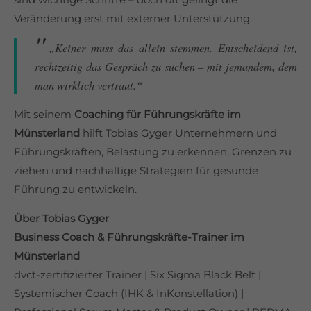
Lorem ipsum dolor sit amet, consectetuer adipiscing elit.
Veränderung erst mit externer Unterstützung.
Aenean commodo ligula eget dolor. Aenean massa. Cum
„Keiner muss das allein stemmen. Entscheidend ist,
sociis natoque penatibus et magnis dis parturient montes,
rechtzeitig das Gespräch zu suchen – mit jemandem, dem
nascetur ridiculus mus. Donec quam felis, ultricies nec.
man wirklich vertraut.“
Mit seinem
Coaching für Führungskräfte im
Münsterland
hilft Tobias Gyger Unternehmern und
Führungskräften, Belastung zu erkennen, Grenzen zu
ziehen und nachhaltige Strategien für gesunde
Führung zu entwickeln.
Über Tobias Gyger
Business Coach & Führungskräfte-Trainer im
Münsterland
dvct-zertifizierter Trainer | Six Sigma Black Belt |
Systemischer Coach (IHK & InKonstellation) |