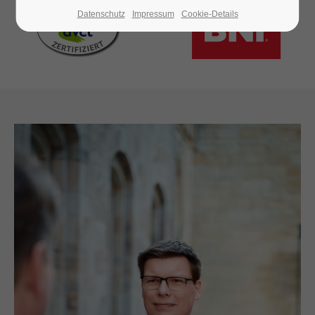
24h
/ 365days
Datenschutz
Impressum
Cookie-Details
We offer support for our customers
Mon - Fri 8:00am - 5:00pm
(GMT +1)
Get in touch
Cybersteel Inc.
376-293 City Road, Suite 600
San Francisco, CA 94102
Have any questions?
+44 1234 567 890
Drop us a line
info@yourdomain.com
About us