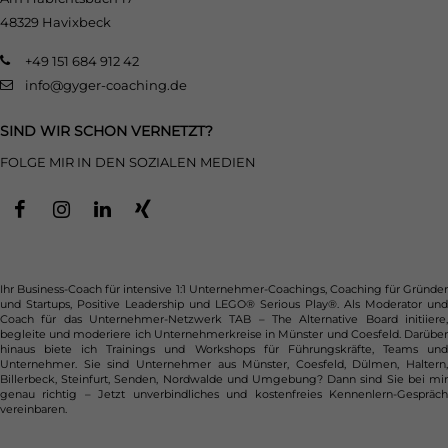
48329 Havixbeck
+49 151 684 912 42
info@gyger-coaching.de
SIND WIR SCHON VERNETZT?
FOLGE MIR IN DEN SOZIALEN MEDIEN
Ihr Business-Coach für intensive 1:1 Unternehmer-Coachings, Coaching für Gründer
und Startups, Positive Leadership und LEGO® Serious Play®. Als Moderator und
Coach für das Unternehmer-Netzwerk TAB – The Alternative Board initiiere,
begleite und moderiere ich Unternehmerkreise in Münster und Coesfeld. Darüber
hinaus biete ich Trainings und Workshops für Führungskräfte, Teams und
Unternehmer. Sie sind Unternehmer aus Münster, Coesfeld, Dülmen, Haltern,
Billerbeck, Steinfurt, Senden, Nordwalde und Umgebung? Dann sind Sie bei mir
genau richtig – Jetzt unverbindliches und kostenfreies Kennenlern-Gespräch
vereinbaren.